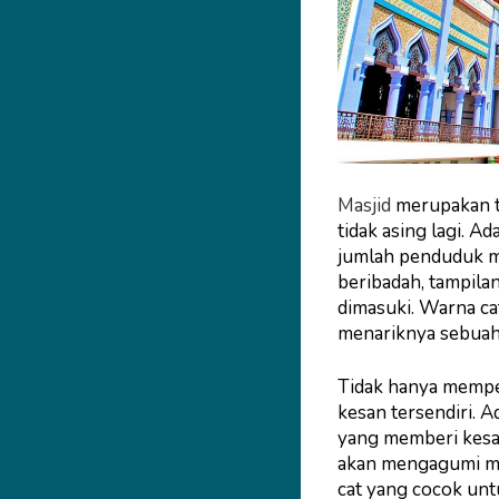
Masjid
merupakan t
tidak asing lagi. 
jumlah penduduk m
beribadah, tampilan
dimasuki. Warna ca
menariknya sebuah 
Tidak hanya memper
kesan tersendiri. 
yang memberi kesan
akan mengagumi mas
cat yang cocok unt