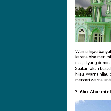
Warna hijau banya
karena bisa menimb
masjid yang domina
Seakan-akan berada 
hijau. Warna hijau 
mencari warna untu
3. Abu-Abu untu