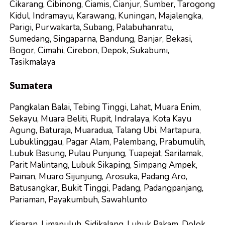
Cikarang, Cibinong, Ciamis, Cianjur, Sumber, Tarogong
Kidul, Indramayu, Karawang, Kuningan, Majalengka,
Parigi, Purwakarta, Subang, Palabuhanratu,
Sumedang, Singaparna, Bandung, Banjar, Bekasi,
Bogor, Cimahi, Cirebon, Depok, Sukabumi,
Tasikmalaya
Sumatera
Pangkalan Balai, Tebing Tinggi, Lahat, Muara Enim,
Sekayu, Muara Beliti, Rupit, Indralaya, Kota Kayu
Agung, Baturaja, Muaradua, Talang Ubi, Martapura,
Lubuklinggau, Pagar Alam, Palembang, Prabumulih,
Lubuk Basung, Pulau Punjung, Tuapejat, Sarilamak,
Parit Malintang, Lubuk Sikaping, Simpang Ampek,
Painan, Muaro Sijunjung, Arosuka, Padang Aro,
Batusangkar, Bukit Tinggi, Padang, Padangpanjang,
Pariaman, Payakumbuh, Sawahlunto
Kisaran, Limapuluh, Sidikalang, Lubuk Pakam, Dolok