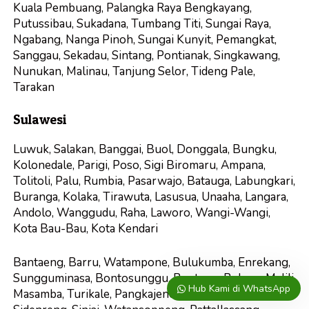
Kuala Pembuang, Palangka Raya Bengkayang,
Putussibau, Sukadana, Tumbang Titi, Sungai Raya,
Ngabang, Nanga Pinoh, Sungai Kunyit, Pemangkat,
Sanggau, Sekadau, Sintang, Pontianak, Singkawang,
Nunukan, Malinau, Tanjung Selor, Tideng Pale,
Tarakan
Sulawesi
Luwuk, Salakan, Banggai, Buol, Donggala, Bungku,
Kolonedale, Parigi, Poso, Sigi Biromaru, Ampana,
Tolitoli, Palu, Rumbia, Pasarwajo, Batauga, Labungkari,
Buranga, Kolaka, Tirawuta, Lasusua, Unaaha, Langara,
Andolo, Wanggudu, Raha, Laworo, Wangi-Wangi,
Kota Bau-Bau, Kota Kendari
Bantaeng, Barru, Watampone, Bulukumba, Enrekang,
Sungguminasa, Bontosunggu, Benteng, Belopa, Malili,
Hub Kami di WhatsApp
Masamba, Turikale, Pangkajene, Pinrang, Watang