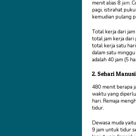
menit alias 8
jam
. 
pagi, istirahat puku
kemudian pulang pa
Total kerja dari ja
total jam kerja dari
total kerja satu ha
dalam satu minggu 
adalah 40 jam (5 har
2. Sehari Manus
480 menit berapa j
waktu yang diperlu
hari. Remaja mengh
tidur.
Dewasa muda yaitu
9 jam untuk tidur s