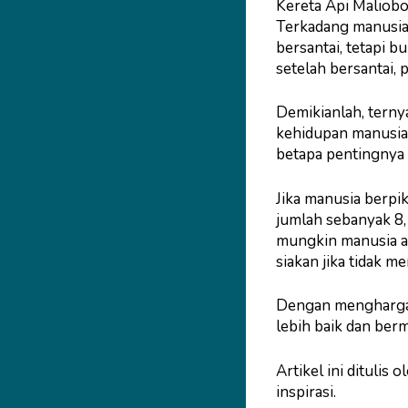
Kereta Api Maliobo
Terkadang manusia
bersantai, tetapi b
setelah bersantai, 
Demikianlah, terny
kehidupan manusia 
betapa pentingnya
Jika manusia berpi
jumlah sebanyak 8, 
mungkin manusia ak
siakan jika tidak m
Dengan menghargai
lebih baik dan berm
Artikel ini ditulis o
inspirasi.