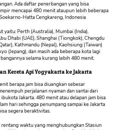
ngan. Ada daftar penerbangan yang bisa
pir mencapai 480 menit ataupun lebih beberapa
 Soekarno-Hatta Cengkareng, Indonesia
 yaitu: Perth (Australia), Mumbai (India),
Abu Dhabi (UAE), Shanghai (Tiongkok), Chengdu
Qatar), Kathmandu (Nepal), Kaohsiung (Taiwan)
yo (Jepang), dan masih ada beberapa kota lagi
rbangannya selama kurang lebih 480 menit.
nan Kereta Api Yogyakarta ke Jakarta
enit berapa jam bisa diuangkan sebesar
menempuh perjalanan nyaman dan santai dari
ibukota Jakarta. 480 menit atau delapan jam bisa
lam hari sehingga penumpang sampai ke Jakarta
isa segera beraktivitas.
h rentang waktu yang menghubungkan Stasiun