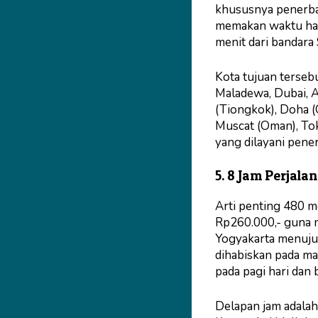
khususnya penerba
memakan waktu ham
menit dari bandara
Kota tujuan tersebut
Maladewa, Dubai, 
(Tiongkok), Doha (
Muscat (Oman), Tok
yang dilayani pene
5. 8 Jam Perjala
Arti penting 480 m
Rp260.000,- guna 
Yogyakarta menuju 
dihabiskan pada ma
pada pagi hari dan b
Delapan jam adala